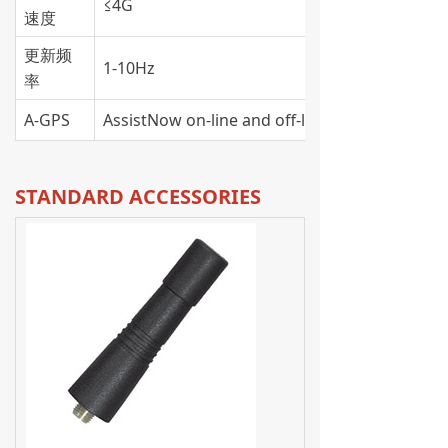
≤4G
速度
更新频
1-10Hz
率
A-GPS
AssistNow on-line and off-line
STANDARD ACCESSORIES