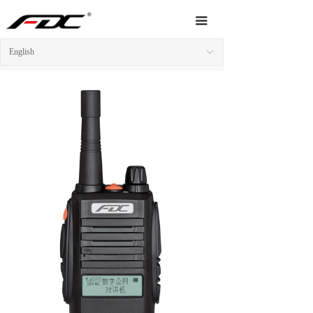
Home
끀
About Us
English
ꀅ
Products
News
Video
Service
Network
Contact Us