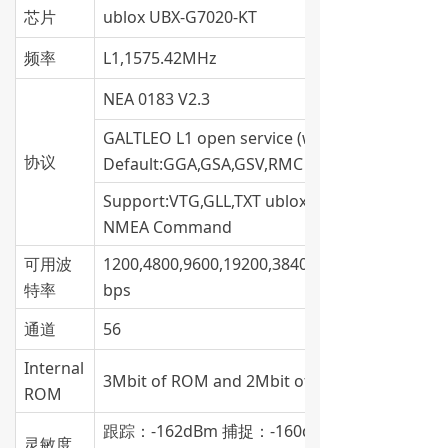
芯片
ublox UBX-G7020-KT
频率
L1,1575.42MHz
NEA 0183 V2.3
GALTLEO L1 open service (with upgrade)
协议
Default:GGA,GSA,GSV,RMC
Support:VTG,GLL,TXT ublox binary and
NMEA Command
可用波
1200,4800,9600,19200,38400,57600,112500
特率
bps
通道
56
Internal
3Mbit of ROM and 2Mbit of RAM
ROM
跟踪：-162dBm 捕捉：-160dBm 冷启
灵敏度